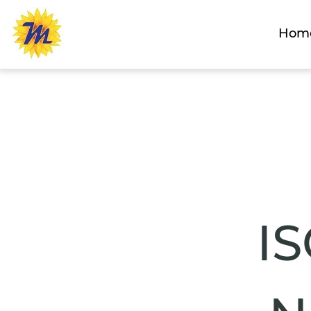
Hom
IS