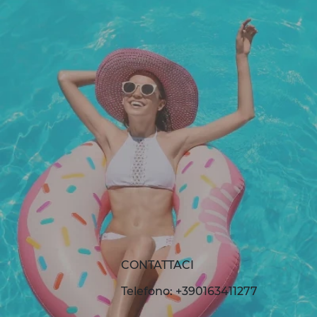
CONTATTACI
Telefono: +390163411277