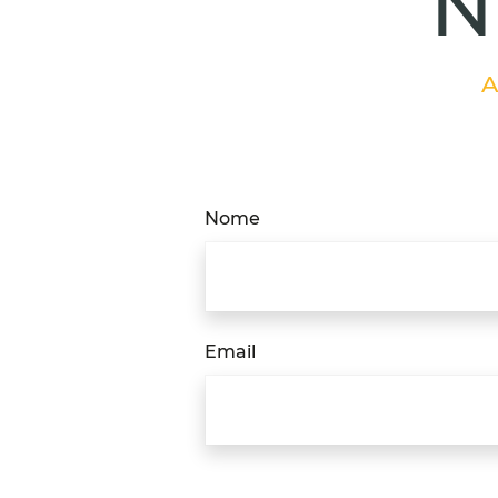
N
A
Nome
Email